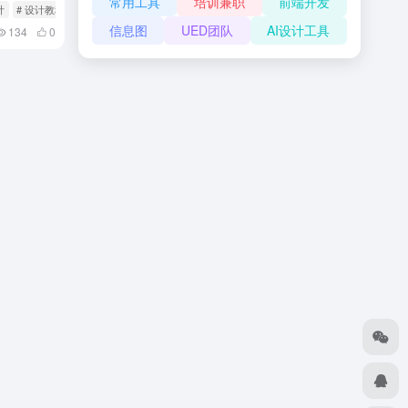
常用工具
培训兼职
前端开发
计
# 设计教程
信息图
UED团队
AI设计工具
134
0