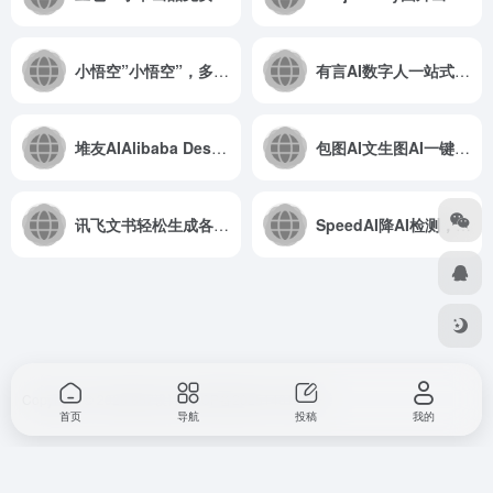
小悟空”小悟空”，多功能AI聊天助手。
有言AI数字人一站式AI视频创作和3D数字人生成平台
堆友AIAlibaba Design出品，免费AI绘画社区和AI应用神器
包图AI文生图AI一键生图
讯飞文书轻松生成各行业材料
SpeedAI降AI检测，毕业论文AI去重，AI生成PPT、献文、学术文档
Copyright © 2026
857设计
浙ICP备2025146168号
首页
导航
投稿
我的