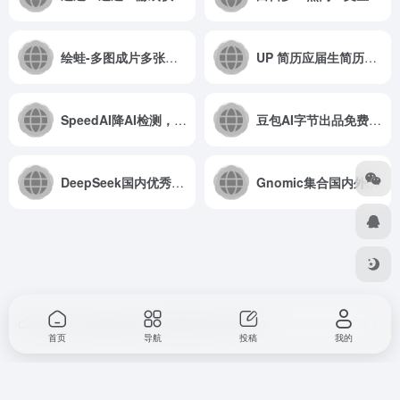
绘蛙-多图成片多张图片一键生成连贯短片
UP 简历应届生简历、投岗、面试全流程踩坑，一站式解决
SpeedAI降AI检测，毕业论文AI去重，AI生成PPT、献文、学术文档
豆包AI字节出品免费的AI聊天与AI绘画功能
DeepSeek国内优秀人工智能模型，解答复杂问题、写作、编写代码等
Gnomic集合国内外多种大模型的AI平台，稳定性强，无广告
Copyright © 2026
857设计
浙ICP备2025146168号
首页
导航
投稿
我的