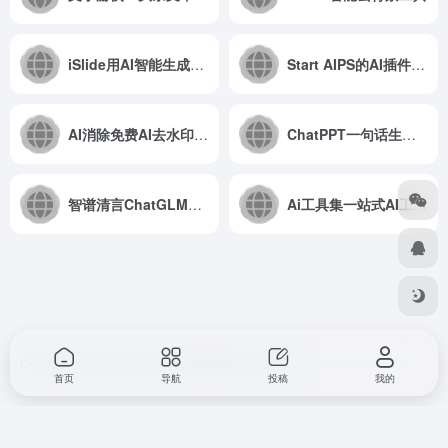
iSlide用AI智能生成专属PPT模板
Start AIPS的AI插件，局部重绘/线稿上色等等AI功能
AI消除免费AI去水印、消除杂物、一键换脸换装工具
ChatPPT一句话生成一份PPT
智谱清言ChatGLM支持多轮对话，内容创作、信息归纳总结能力
Ai工具集一站式AI工具：AI抠图、AI放大、图片压缩
Copyright © 2026
857设计
浙ICP备2025146168号
首页
导航
投稿
我的