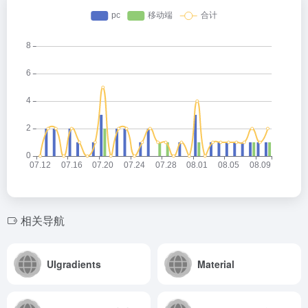
相关导航
UIgradients
Material